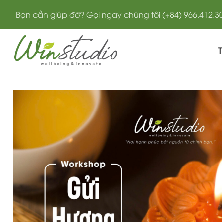
Bỏ
Bạn cần giúp đỡ? Gọi ngay chúng tôi (+84) 966.412.3
qua
nội
dung