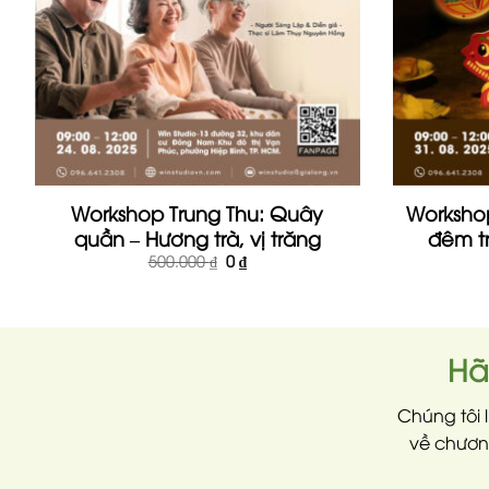
Workshop Trung Thu: Quây
Workshop
quần – Hương trà, vị trăng
đêm t
Giá
Giá
500.000
₫
0
₫
gốc
hiện
là:
tại
500.000 ₫.
là:
0 ₫.
Hã
Chúng tôi 
về chương