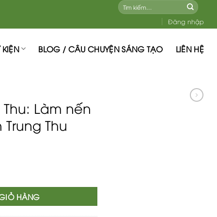
Tìm
kiếm:
Đăng nhập
 KIỆN
BLOG / CÂU CHUYỆN SÁNG TẠO
LIÊN HỆ
 Thu: Làm nến
 Trung Thu
 thơm hình bánh Trung Thu số lượng
 GIỎ HÀNG