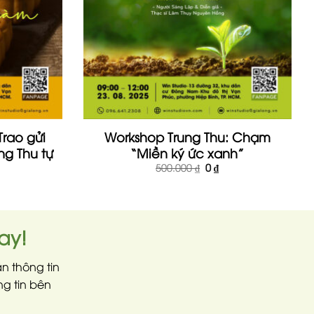
Trao gửi
Workshop Trung Thu: Chạm
ng Thu tự
“Miền ký ức xanh”
Giá
Giá
500.000
₫
0
₫
gốc
hiện
là:
tại
500.000 ₫.
là:
0 ₫.
ay!
n thông tin
ng tin bên