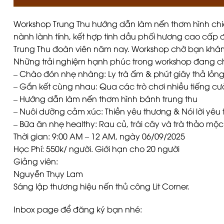
Workshop Trung Thu hướng dẫn làm nến thơm hình chiế
nành lành tính, kết hợp tinh dầu phối hương cao cấp
Trung Thu đoàn viên năm nay. Workshop chờ bạn khá
Những trải nghiệm hạnh phúc trong workshop đang c
– Chào đón nhẹ nhàng: Ly trà ấm & phút giây thả lỏn
– Gắn kết cùng nhau: Qua các trò chơi nhiều tiếng cư
– Hướng dẫn làm nến thơm hình bánh trung thu
– Nuôi dưỡng cảm xúc: Thiền yêu thương & Nói lời yêu
– Bữa ăn nhẹ healthy: Rau củ, trái cây và trà thảo m
Thời gian: 9:00 AM – 12 AM, ngày 06/09/2025
Học Phí: 550k/ người. Giới hạn cho 20 người
Giảng viên:
Nguyễn Thụy Lam
Sáng lập thương hiệu nến thủ công Lit Corner.
Inbox page để đăng ký bạn nhé: