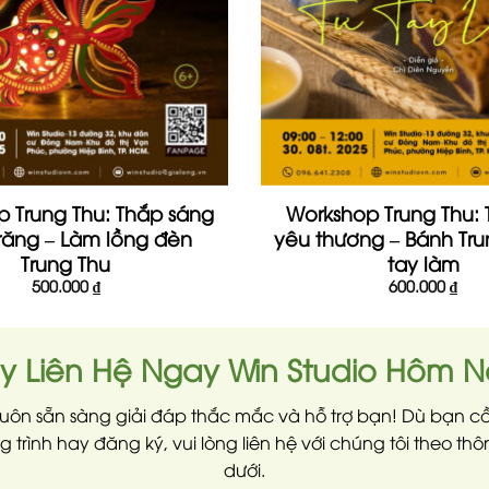
 Trung Thu: Thắp sáng
Workshop Trung Thu: 
răng – Làm lồng đèn
yêu thương – Bánh Tru
Trung Thu
tay làm
500.000
₫
600.000
₫
y Liên Hệ Ngay Win Studio Hôm N
luôn sẵn sàng giải đáp thắc mắc và hỗ trợ bạn! Dù bạn cầ
 trình hay đăng ký, vui lòng liên hệ với chúng tôi theo thô
dưới.