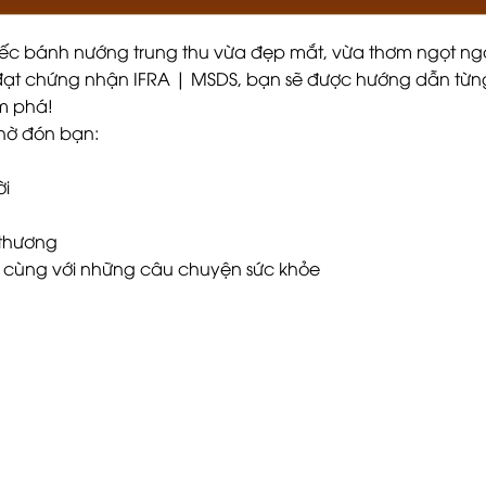
c bánh nướng trung thu vừa đẹp mắt, vừa thơm ngọt ngào
 đạt chứng nhận IFRA | MSDS, bạn sẽ được hướng dẫn từn
m phá!
hờ đón bạn:
g
ời
 thương
ộc cùng với những câu chuyện sức khỏe