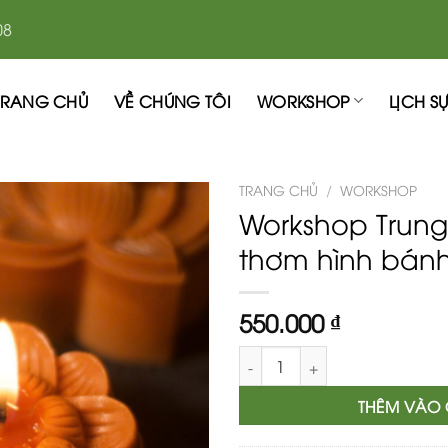
08
TRANG CHỦ
VỀ CHÚNG TÔI
WORKSHOP
LỊCH SỰ
TRANG CHỦ
/
WORKSHOP
Workshop Trung
thơm hình bánh
550.000
₫
Workshop Trung Thu: Làm nến
THÊM VÀO