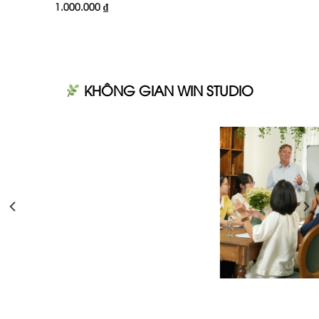
1.000.000
₫
là:
tại
.
3.000.000 ₫.
là:
0 ₫.
KHÔNG GIAN WIN STUDIO