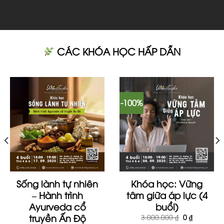
CÁC KHÓA HỌC HẤP DẪN
-100%
Sống lành tự nhiên
Khóa học: Vững
– Hành trình
tâm giữa áp lực (4
Ayurveda cổ
buổi)
truyền Ấn Độ
Giá
Giá
3.000.000
₫
0
₫
gốc
hiện