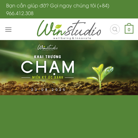
Bỏ
Bạn cần giúp đỡ? Gọi ngay chúng tôi (+84)
qua
966.412.308
nội
dung
0