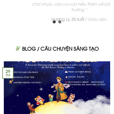
chai nhựa, vừa vui vừa hiểu thêm về bảo vệ môi
trường.”
Hương Ly, 35 tuổi
/
Giáo viên
BLOG / CÂU CHUYỆN SÁNG TẠO
29
Th9