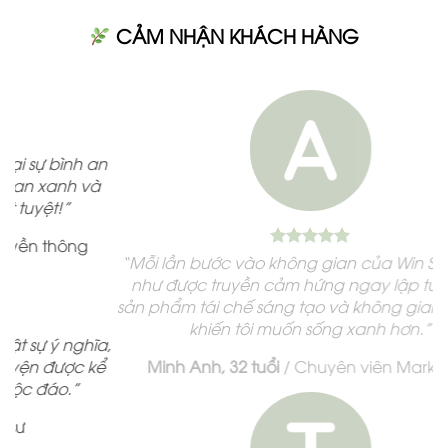
CẢM NHẬN KHÁCH HÀNG
 an
và
g
“Mỗi lần bước vào không gian của Win Studio, tôi
như được truyền cảm hứng ngay lập tức! Các
sản phẩm tái chế sáng tạo và không gian bình an
khiến tôi muốn sống xanh hơn.”
hĩa,
 kể
Minh Anh, 32 tuổi
/
Chuyên viên Marketing