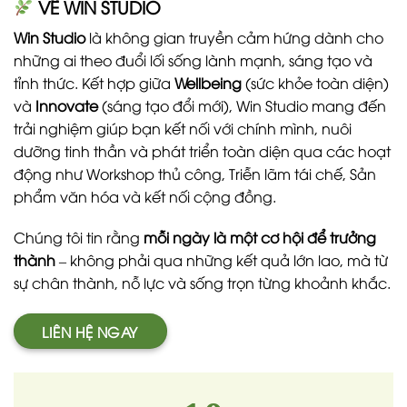
VỀ WIN STUDIO
Win Studio
là không gian truyền cảm hứng dành cho
những ai theo đuổi lối sống lành mạnh, sáng tạo và
tỉnh thức. Kết hợp giữa
Wellbeing
(sức khỏe toàn diện)
và
Innovate
(sáng tạo đổi mới), Win Studio mang đến
trải nghiệm giúp bạn kết nối với chính mình, nuôi
dưỡng tinh thần và phát triển toàn diện qua các hoạt
động như Workshop thủ công, Triễn lãm tái chế, Sản
phẩm văn hóa và kết nối cộng đồng.
Chúng tôi tin rằng
mỗi ngày là một cơ hội để trưởng
thành
– không phải qua những kết quả lớn lao, mà từ
sự chân thành, nỗ lực và sống trọn từng khoảnh khắc.
LIÊN HỆ NGAY