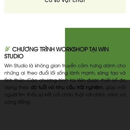
CHƯƠNG TRÌNH WORKSHOP TẠI WIN
STUDIO
Win Studio là không gian truyền cảm hứng dành cho
những ai theo đuổi lối sống lành mạnh, sáng tạo và
tỉnh thức. Các chương trình tại Win được thiết kế đa
dạng theo
độ tuổi và nhu cầu trải nghiệm
, giúp mỗi
người tìm thấy sự kết nối chân thật với chính mình và
cộng đồng.