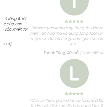
tôi
n.
“Không gian trưng bày Trung Thu không chỉ thể
 tôi
hiện văn hóa mà vô dùng sáng tạo! Tôi đã mua
một món đồ thủ công, cảm giác như trở về tuổi
thơ.”
Thanh Tùng, 40 tuổi
/
Nhà thiết kế
“Con tôi tham gia workshop tái chế ở Xưởng Cho
Trẻ Em và thích mê! Bé học cách làm đồ chơi từ